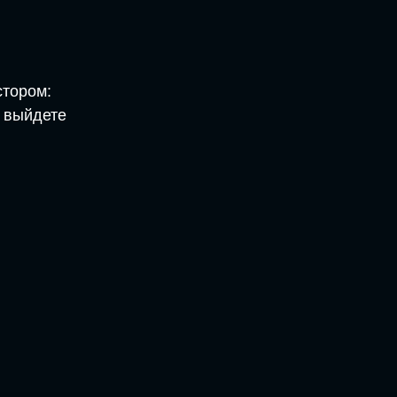
стором:
и выйдете