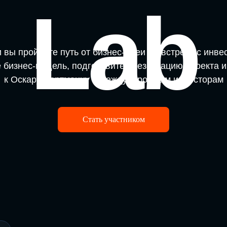
Lab
 вы пройдете путь от бизнес-идеи до встречи с инве
 бизнес-модель, подготовите презентацию проекта 
к Оскару Хартманну и международным инвесторам
Стать участником